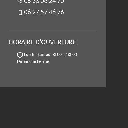
05 33 06 24 70
06 27 57 46 76
HORAIRE D'OUVERTURE
Lundi - Samedi
8h00 - 18h00
Dimanche Férmé