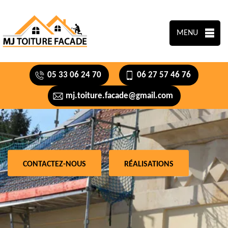
MENU
05 33 06 24 70
06 27 57 46 76
mj.toiture.facade@gmail.com
CONTACTEZ-NOUS
RÉALISATIONS