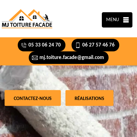
MENU
05 33 06 24 70
06 27 57 46 76
mj.toiture.facade@gmail.com
CONTACTEZ-NOUS
RÉALISATIONS