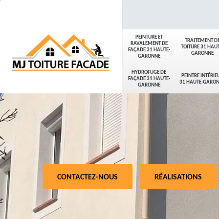
PEINTURE ET
TRAITEMENT D
RAVALEMENT DE
TOITURE 31 HAUT
FAÇADE 31 HAUTE-
GARONNE
GARONNE
HYDROFUGE DE
PEINTRE INTÉRIE
FAÇADE 31 HAUTE-
31 HAUTE-GARO
GARONNE
CONTACTEZ-NOUS
RÉALISATIONS