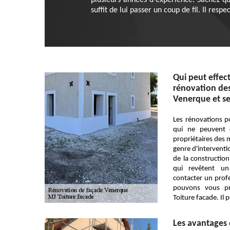
plusieurs années d'expérience. Sachez qu'
suffit de lui passer un coup de fil. Il resp
Qui peut effec
rénovation des 
Venerque et se
Les rénovations p
qui ne peuvent 
propriétaires des 
genre d'interventi
de la construction
qui revêtent un 
contacter un profe
pouvons vous p
Toiture facade. Il 
Les avantages 