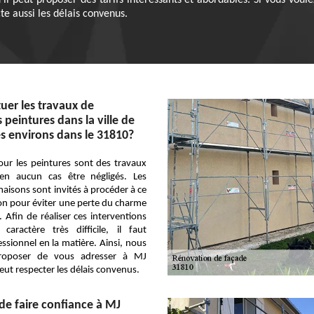
il peut proposer des tarifs intéressants et abordables. Si vous vou
ecte aussi les délais convenus.
tuer les travaux de
peintures dans la ville de
s environs dans le 31810?
our les peintures sont des travaux
en aucun cas être négligés. Les
maisons sont invités à procéder à ce
on pour éviter une perte du charme
. Afin de réaliser ces interventions
caractère très difficile, il faut
ssionnel en la matière. Ainsi, nous
roposer de vous adresser à MJ
peut respecter les délais convenus.
de faire confiance à MJ