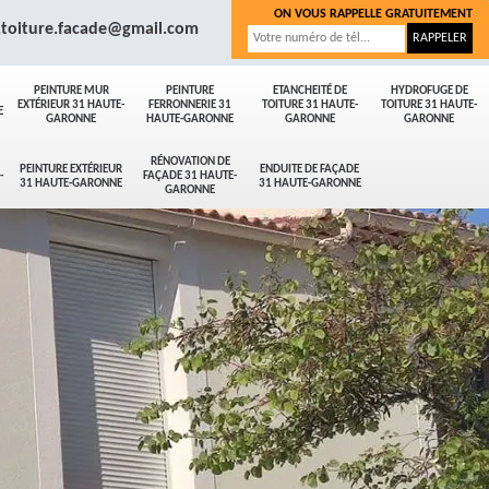
ON VOUS RAPPELLE GRATUITEMENT
.toiture.facade@gmail.com
PEINTURE MUR
PEINTURE
ETANCHEITÉ DE
HYDROFUGE DE
EXTÉRIEUR 31 HAUTE-
FERRONNERIE 31
TOITURE 31 HAUTE-
TOITURE 31 HAUTE-
E
GARONNE
HAUTE-GARONNE
GARONNE
GARONNE
RÉNOVATION DE
PEINTURE EXTÉRIEUR
ENDUITE DE FAÇADE
-
FAÇADE 31 HAUTE-
31 HAUTE-GARONNE
31 HAUTE-GARONNE
GARONNE