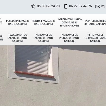
05 33 06 24 70
06 27 57 46 76
mj
E
IMPERMÉABILISATION
POSE DE BARDAGE 31
PEINTURE MAISON 31
PEINTURE BOISERIE
E-
DE TOITURE 31
HAUTE-GARONNE
HAUTE-GARONNE
31 HAUTE-GARONN
HAUTE-GARONNE
RAVALEMENT DE
NETTOYAGE DE
NETTOYAGE DE
NETTOYAGE DE
UR
FAÇADE 31 HAUTE-
FAÇADE 31 HAUTE-
PIGNON 31 HAUTE-
TERRASSE 31 HAUTE
NNE
GARONNE
GARONNE
GARONNE
GARONNE