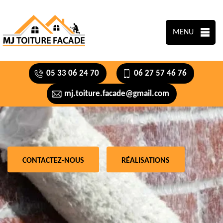
MENU
05 33 06 24 70
06 27 57 46 76
mj.toiture.facade@gmail.com
CONTACTEZ-NOUS
RÉALISATIONS