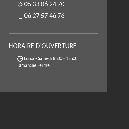
05 33 06 24 70
06 27 57 46 76
HORAIRE D'OUVERTURE
Lundi - Samedi
8h00 - 18h00
Dimanche Férmé