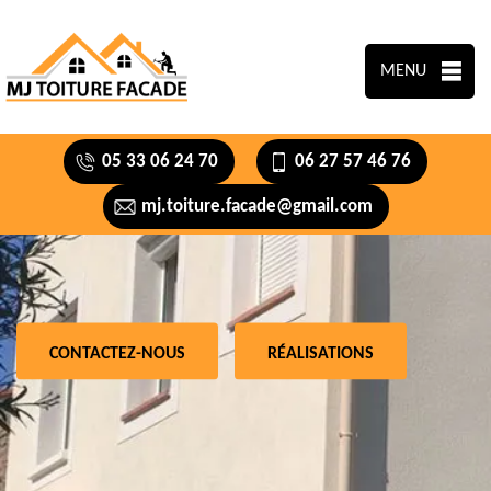
MENU
05 33 06 24 70
06 27 57 46 76
mj.toiture.facade@gmail.com
CONTACTEZ-NOUS
RÉALISATIONS