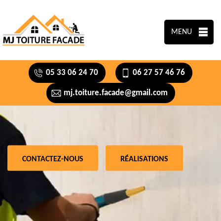
MENU
05 33 06 24 70
06 27 57 46 76
mj.toiture.facade@gmail.com
CONTACTEZ-NOUS
RÉALISATIONS