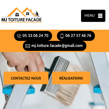
MENU
05 33 06 24 70
06 27 57 46 76
mj.toiture.facade@gmail.com
CONTACTEZ-NOUS
RÉALISATIONS