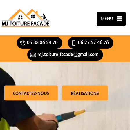
MENU
05 33 06 24 70
06 27 57 46 76
mj.toiture.facade@gmail.com
CONTACTEZ-NOUS
RÉALISATIONS