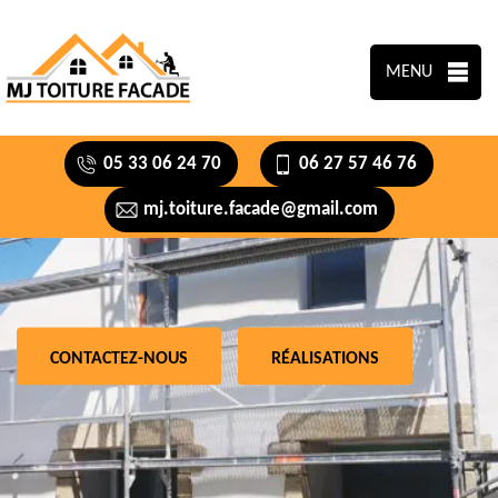
MENU
05 33 06 24 70
06 27 57 46 76
mj.toiture.facade@gmail.com
CONTACTEZ-NOUS
RÉALISATIONS