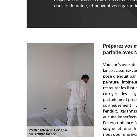
disposons de tous les matériels nécessaire
dans le domaine, et peuvent vous garantir
Préparez vos 
parfaite avec 
Vous prévoyez de
lancer, assurez-vo
pose d'enduit par 
peinture intéri
restaurer les fissur
corriger les s
parfaitement prép
soigneusement v
l’enduit, garantis
aucune imperfecti
Faites confiance à
soigné et une tr
nous pour une éval