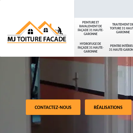
PEINTURE ET
TRAITEMENT D
RAVALEMENT DE
TOITURE 31 HAUT
FAÇADE 31 HAUTE-
GARONNE
GARONNE
HYDROFUGE DE
PEINTRE INTÉRIE
FAÇADE 31 HAUTE-
31 HAUTE-GARO
GARONNE
CONTACTEZ-NOUS
RÉALISATIONS