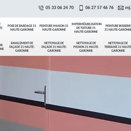
05 33 06 24 70
06 27 57 46 76
mj
E
IMPERMÉABILISATION
POSE DE BARDAGE 31
PEINTURE MAISON 31
PEINTURE BOISERIE
E-
DE TOITURE 31
HAUTE-GARONNE
HAUTE-GARONNE
31 HAUTE-GARONN
HAUTE-GARONNE
RAVALEMENT DE
NETTOYAGE DE
NETTOYAGE DE
NETTOYAGE DE
UR
FAÇADE 31 HAUTE-
FAÇADE 31 HAUTE-
PIGNON 31 HAUTE-
TERRASSE 31 HAUTE
NNE
GARONNE
GARONNE
GARONNE
GARONNE