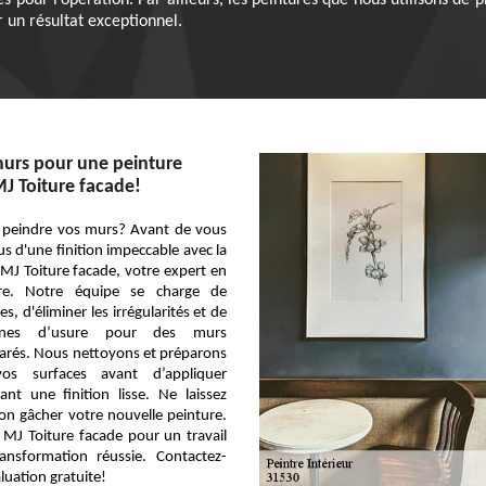
s pour l’opération. Par ailleurs, les peintures que nous utilisons de
 un résultat exceptionnel.
murs pour une peinture
MJ Toiture facade!
 peindre vos murs? Avant de vous
us d'une finition impeccable avec la
MJ Toiture facade, votre expert en
eure. Notre équipe se charge de
es, d'éliminer les irrégularités et de
ignes d’usure pour des murs
arés. Nous nettoyons et préparons
os surfaces avant d’appliquer
sant une finition lisse. Ne laissez
on gâcher votre nouvelle peinture.
 MJ Toiture facade pour un travail
ansformation réussie. Contactez-
uation gratuite!