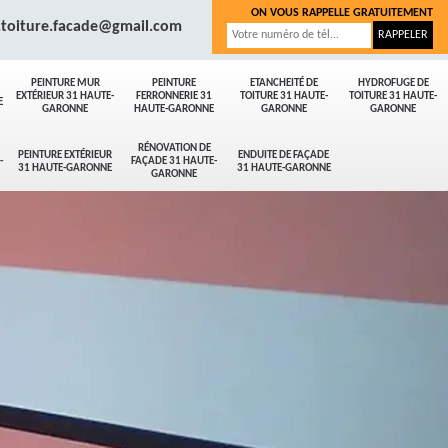
ON VOUS RAPPELLE GRATUITEMENT
.toiture.facade@gmail.com
PEINTURE MUR
PEINTURE
ETANCHEITÉ DE
HYDROFUGE DE
EXTÉRIEUR 31 HAUTE-
FERRONNERIE 31
TOITURE 31 HAUTE-
TOITURE 31 HAUTE-
E
GARONNE
HAUTE-GARONNE
GARONNE
GARONNE
RÉNOVATION DE
PEINTURE EXTÉRIEUR
ENDUITE DE FAÇADE
-
FAÇADE 31 HAUTE-
31 HAUTE-GARONNE
31 HAUTE-GARONNE
GARONNE