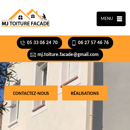
MENU
05 33 06 24 70
06 27 57 46 76
mj.toiture.facade@gmail.com
CONTACTEZ-NOUS
RÉALISATIONS