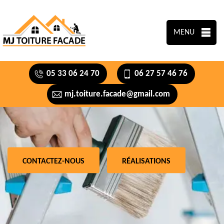
MENU
05 33 06 24 70
06 27 57 46 76
mj.toiture.facade@gmail.com
CONTACTEZ-NOUS
RÉALISATIONS