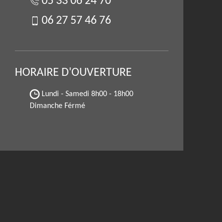
05 33 06 24 70
06 27 57 46 76
HORAIRE D'OUVERTURE
Lundi - Samedi
8h00 - 18h00
Dimanche Férmé