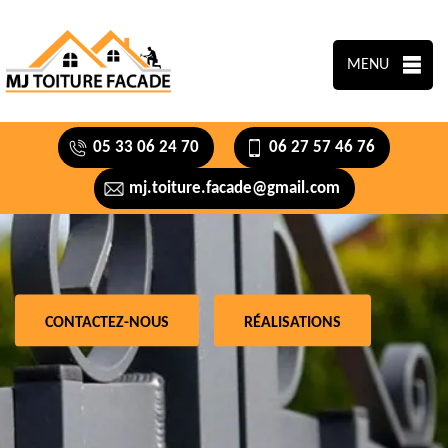
MENU
05 33 06 24 70
06 27 57 46 76
mj.toiture.facade@gmail.com
CONTACTEZ-NOUS
RÉALISATIONS