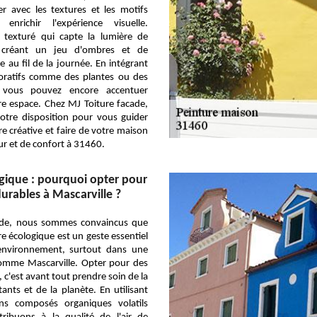
r avec les textures et les motifs
enrichir l'expérience visuelle.
texturé qui capte la lumière de
, créant un jeu d'ombres et de
e au fil de la journée. En intégrant
oratifs comme des plantes ou des
 vous pouvez encore accentuer
re espace. Chez MJ Toiture facade,
tre disposition pour vous guider
e créative et faire de votre maison
ur et de confort à 31460.
gique : pourquoi opter pour
durables à Mascarville ?
ade, nous sommes convaincus que
re écologique est un geste essentiel
'environnement, surtout dans une
comme Mascarville. Opter pour des
 c'est avant tout prendre soin de la
ants et de la planète. En utilisant
ns composés organiques volatils