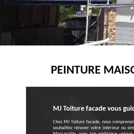
PEINTURE MAIS
MJ Toiture facade vous gui
Chez MJ Toiture facade, nous comprenons 
souhaitiez rénover votre intérieur ou s