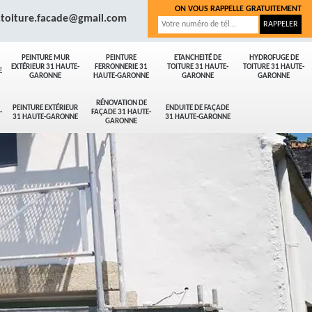
ON VOUS RAPPELLE GRATUITEMENT
.toiture.facade@gmail.com
PEINTURE MUR
PEINTURE
ETANCHEITÉ DE
HYDROFUGE DE
EXTÉRIEUR 31 HAUTE-
FERRONNERIE 31
TOITURE 31 HAUTE-
TOITURE 31 HAUTE-
E
GARONNE
HAUTE-GARONNE
GARONNE
GARONNE
RÉNOVATION DE
PEINTURE EXTÉRIEUR
ENDUITE DE FAÇADE
-
FAÇADE 31 HAUTE-
31 HAUTE-GARONNE
31 HAUTE-GARONNE
GARONNE