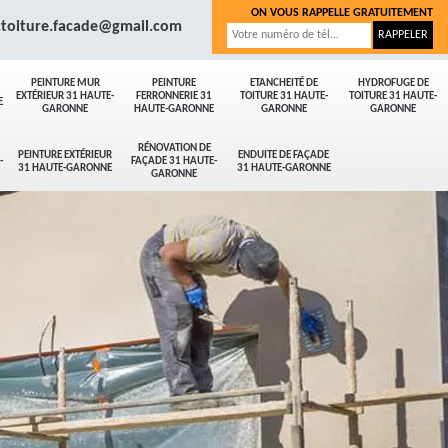
ON VOUS RAPPELLE GRATUITEMENT
.toiture.facade@gmail.com
PEINTURE MUR
PEINTURE
ETANCHEITÉ DE
HYDROFUGE DE
EXTÉRIEUR 31 HAUTE-
FERRONNERIE 31
TOITURE 31 HAUTE-
TOITURE 31 HAUTE-
E
GARONNE
HAUTE-GARONNE
GARONNE
GARONNE
RÉNOVATION DE
PEINTURE EXTÉRIEUR
ENDUITE DE FAÇADE
-
FAÇADE 31 HAUTE-
31 HAUTE-GARONNE
31 HAUTE-GARONNE
GARONNE