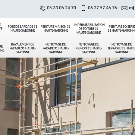
05 33 06 24 70
06 27 57 46 76
mj
E
IMPERMÉABILISATION
POSE DE BARDAGE 31
PEINTURE MAISON 31
PEINTURE BOISERIE
E-
DE TOITURE 31
HAUTE-GARONNE
HAUTE-GARONNE
31 HAUTE-GARONN
HAUTE-GARONNE
RAVALEMENT DE
NETTOYAGE DE
NETTOYAGE DE
NETTOYAGE DE
UR
FAÇADE 31 HAUTE-
FAÇADE 31 HAUTE-
PIGNON 31 HAUTE-
TERRASSE 31 HAUTE
NNE
GARONNE
GARONNE
GARONNE
GARONNE