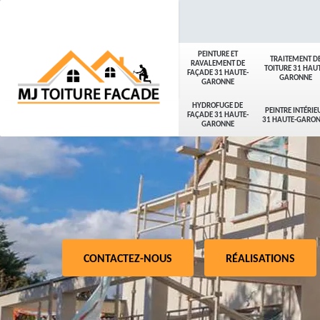
PEINTURE ET
TRAITEMENT D
RAVALEMENT DE
TOITURE 31 HAUT
FAÇADE 31 HAUTE-
GARONNE
GARONNE
HYDROFUGE DE
PEINTRE INTÉRIE
FAÇADE 31 HAUTE-
31 HAUTE-GARO
GARONNE
CONTACTEZ-NOUS
RÉALISATIONS