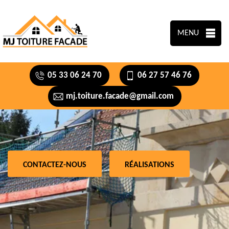
MENU
05 33 06 24 70
06 27 57 46 76
mj.toiture.facade@gmail.com
CONTACTEZ-NOUS
RÉALISATIONS