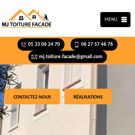
MENU
05 33 06 24 70
06 27 57 46 76
mj.toiture.facade@gmail.com
CONTACTEZ-NOUS
RÉALISATIONS