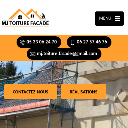
MENU
05 33 06 24 70
06 27 57 46 76
mj.toiture.facade@gmail.com
CONTACTEZ-NOUS
RÉALISATIONS