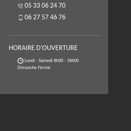
05 33 06 24 70
06 27 57 46 76
HORAIRE D'OUVERTURE
Lundi - Samedi
8h00 - 18h00
Dimanche Férmé