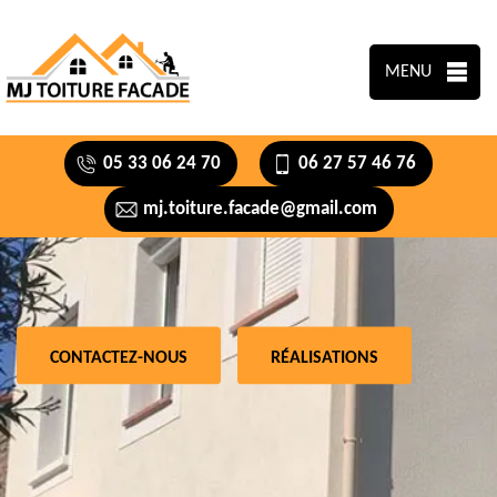
MENU
05 33 06 24 70
06 27 57 46 76
mj.toiture.facade@gmail.com
CONTACTEZ-NOUS
RÉALISATIONS