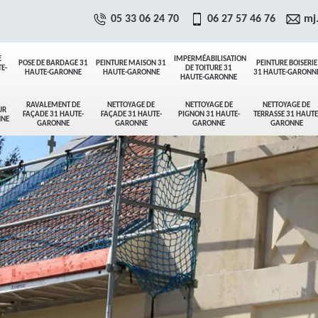
05 33 06 24 70
06 27 57 46 76
mj
E
IMPERMÉABILISATION
POSE DE BARDAGE 31
PEINTURE MAISON 31
PEINTURE BOISERIE
E-
DE TOITURE 31
HAUTE-GARONNE
HAUTE-GARONNE
31 HAUTE-GARONN
HAUTE-GARONNE
RAVALEMENT DE
NETTOYAGE DE
NETTOYAGE DE
NETTOYAGE DE
UR
FAÇADE 31 HAUTE-
FAÇADE 31 HAUTE-
PIGNON 31 HAUTE-
TERRASSE 31 HAUTE
NNE
GARONNE
GARONNE
GARONNE
GARONNE