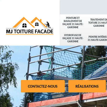
PEINTURE ET
TRAITEMENT D
RAVALEMENT DE
TOITURE 31 HAUT
FAÇADE 31 HAUTE-
GARONNE
GARONNE
HYDROFUGE DE
PEINTRE INTÉRIE
FAÇADE 31 HAUTE-
31 HAUTE-GARO
GARONNE
CONTACTEZ-NOUS
RÉALISATIONS