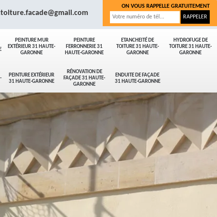
ON VOUS RAPPELLE GRATUITEMENT
.toiture.facade@gmail.com
PEINTURE MUR
PEINTURE
ETANCHEITÉ DE
HYDROFUGE DE
EXTÉRIEUR 31 HAUTE-
FERRONNERIE 31
TOITURE 31 HAUTE-
TOITURE 31 HAUTE-
E
GARONNE
HAUTE-GARONNE
GARONNE
GARONNE
RÉNOVATION DE
PEINTURE EXTÉRIEUR
ENDUITE DE FAÇADE
-
FAÇADE 31 HAUTE-
31 HAUTE-GARONNE
31 HAUTE-GARONNE
GARONNE