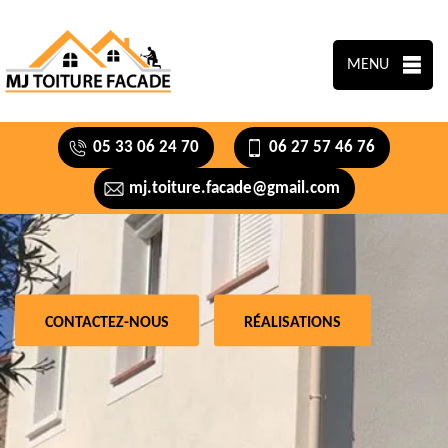
MENU
05 33 06 24 70
06 27 57 46 76
mj.toiture.facade@gmail.com
CONTACTEZ-NOUS
RÉALISATIONS