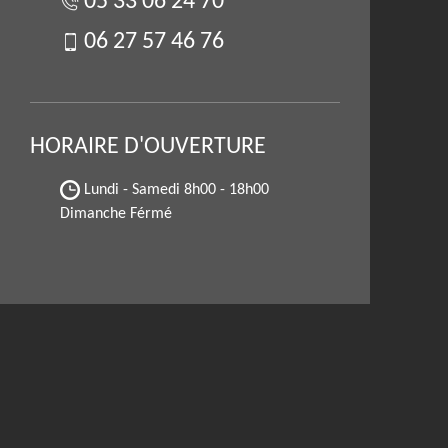
05 33 06 24 70
06 27 57 46 76
HORAIRE D'OUVERTURE
Lundi - Samedi
8h00 - 18h00
Dimanche Férmé