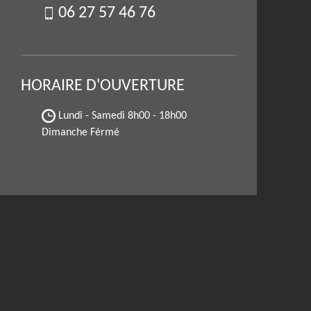
06 27 57 46 76
HORAIRE D'OUVERTURE
Lundi - Samedi
8h00 - 18h00
Dimanche Férmé