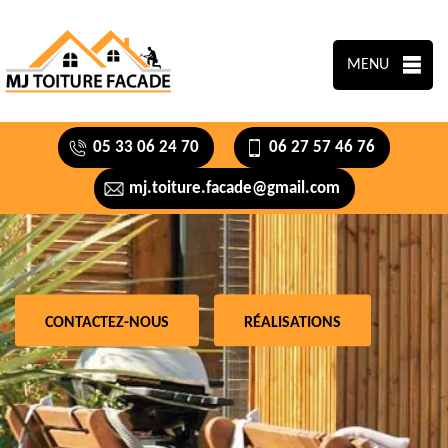
MENU
05 33 06 24 70
06 27 57 46 76
mj.toiture.facade@gmail.com
CONTACTEZ-NOUS
RÉALISATIONS