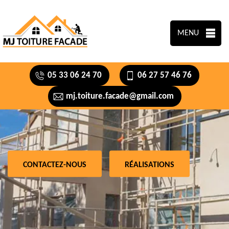
MENU
05 33 06 24 70
06 27 57 46 76
mj.toiture.facade@gmail.com
CONTACTEZ-NOUS
RÉALISATIONS