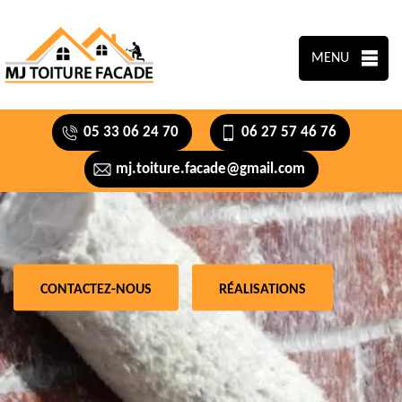
MENU
05 33 06 24 70
06 27 57 46 76
mj.toiture.facade@gmail.com
CONTACTEZ-NOUS
RÉALISATIONS