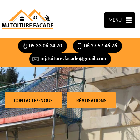
MENU
05 33 06 24 70
06 27 57 46 76
mj.toiture.facade@gmail.com
CONTACTEZ-NOUS
RÉALISATIONS