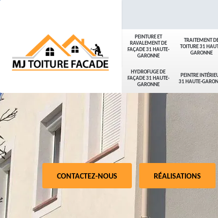
PEINTURE ET
TRAITEMENT D
RAVALEMENT DE
TOITURE 31 HAUT
FAÇADE 31 HAUTE-
GARONNE
GARONNE
HYDROFUGE DE
PEINTRE INTÉRIE
FAÇADE 31 HAUTE-
31 HAUTE-GARO
GARONNE
CONTACTEZ-NOUS
RÉALISATIONS