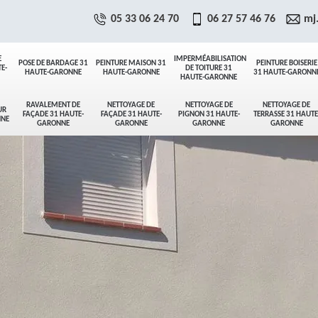
05 33 06 24 70
06 27 57 46 76
mj
E
IMPERMÉABILISATION
POSE DE BARDAGE 31
PEINTURE MAISON 31
PEINTURE BOISERIE
E-
DE TOITURE 31
HAUTE-GARONNE
HAUTE-GARONNE
31 HAUTE-GARONN
HAUTE-GARONNE
RAVALEMENT DE
NETTOYAGE DE
NETTOYAGE DE
NETTOYAGE DE
UR
FAÇADE 31 HAUTE-
FAÇADE 31 HAUTE-
PIGNON 31 HAUTE-
TERRASSE 31 HAUTE
NNE
GARONNE
GARONNE
GARONNE
GARONNE