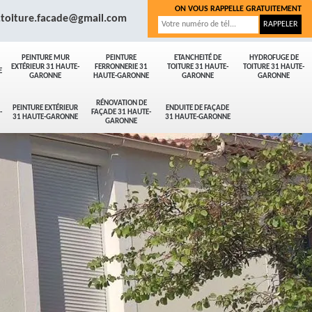
ON VOUS RAPPELLE GRATUITEMENT
.toiture.facade@gmail.com
PEINTURE MUR
PEINTURE
ETANCHEITÉ DE
HYDROFUGE DE
EXTÉRIEUR 31 HAUTE-
FERRONNERIE 31
TOITURE 31 HAUTE-
TOITURE 31 HAUTE-
E
GARONNE
HAUTE-GARONNE
GARONNE
GARONNE
RÉNOVATION DE
PEINTURE EXTÉRIEUR
ENDUITE DE FAÇADE
-
FAÇADE 31 HAUTE-
31 HAUTE-GARONNE
31 HAUTE-GARONNE
GARONNE