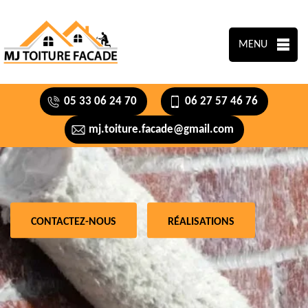
MENU
05 33 06 24 70
06 27 57 46 76
mj.toiture.facade@gmail.com
CONTACTEZ-NOUS
RÉALISATIONS