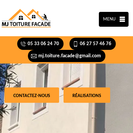
MENU
05 33 06 24 70
06 27 57 46 76
mj.toiture.facade@gmail.com
CONTACTEZ-NOUS
RÉALISATIONS