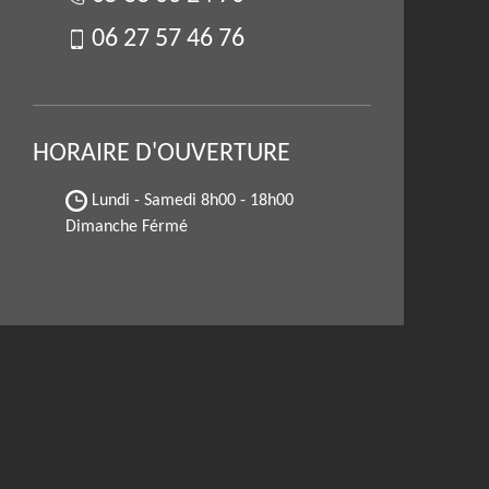
06 27 57 46 76
HORAIRE D'OUVERTURE
Lundi - Samedi
8h00 - 18h00
Dimanche Férmé