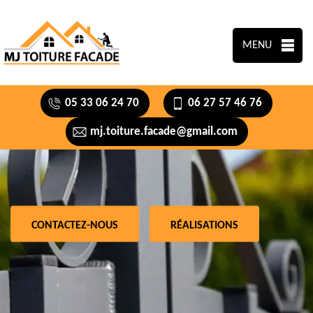
MENU
05 33 06 24 70
06 27 57 46 76
mj.toiture.facade@gmail.com
CONTACTEZ-NOUS
RÉALISATIONS