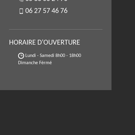
06 27 57 46 76
HORAIRE D'OUVERTURE
Lundi - Samedi
8h00 - 18h00
Dimanche Férmé