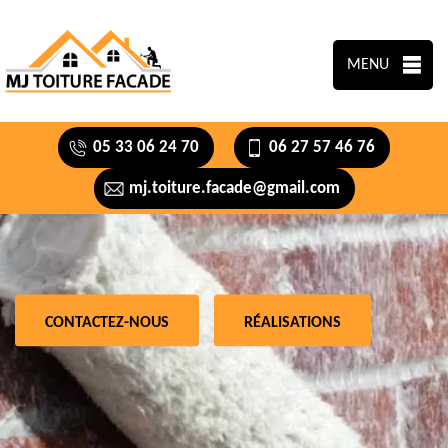
MENU
05 33 06 24 70
06 27 57 46 76
mj.toiture.facade@gmail.com
CONTACTEZ-NOUS
RÉALISATIONS