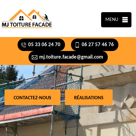
MENU
05 33 06 24 70
06 27 57 46 76
mj.toiture.facade@gmail.com
CONTACTEZ-NOUS
RÉALISATIONS