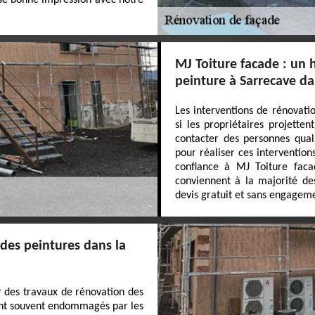
sse bonne impression avec notre
MJ Toiture facade : un 
peinture à Sarrecave da
Les interventions de rénovati
si les propriétaires projetten
contacter des personnes qual
pour réaliser ces interventio
confiance à MJ Toiture facad
conviennent à la majorité des
devis gratuit et sans engagem
des peintures dans la
ser des travaux de rénovation des
sont souvent endommagés par les