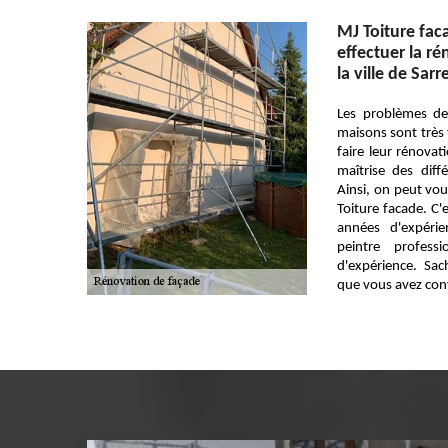
MJ Toiture fac
effectuer la r
la ville de Sar
Les problèmes de
maisons sont très f
faire leur rénovat
maîtrise des diff
Ainsi, on peut vou
Toiture facade. C'
années d'expéri
peintre profess
d'expérience. Sach
que vous avez co