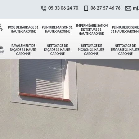
05 33 06 24 70
06 27 57 46 76
mj
E
IMPERMÉABILISATION
POSE DE BARDAGE 31
PEINTURE MAISON 31
PEINTURE BOISERIE
E-
DE TOITURE 31
HAUTE-GARONNE
HAUTE-GARONNE
31 HAUTE-GARONN
HAUTE-GARONNE
RAVALEMENT DE
NETTOYAGE DE
NETTOYAGE DE
NETTOYAGE DE
UR
FAÇADE 31 HAUTE-
FAÇADE 31 HAUTE-
PIGNON 31 HAUTE-
TERRASSE 31 HAUTE
NNE
GARONNE
GARONNE
GARONNE
GARONNE