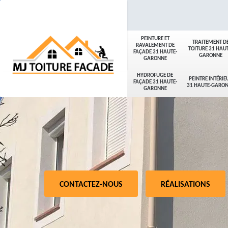
PEINTURE ET
TRAITEMENT D
RAVALEMENT DE
TOITURE 31 HAUT
FAÇADE 31 HAUTE-
GARONNE
GARONNE
HYDROFUGE DE
PEINTRE INTÉRIE
FAÇADE 31 HAUTE-
31 HAUTE-GARO
GARONNE
CONTACTEZ-NOUS
RÉALISATIONS