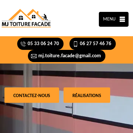
MENU
05 33 06 24 70
06 27 57 46 76
mj.toiture.facade@gmail.com
CONTACTEZ-NOUS
RÉALISATIONS