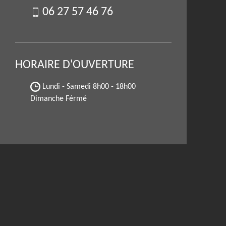
06 27 57 46 76
HORAIRE D'OUVERTURE
Lundi - Samedi
8h00 - 18h00
Dimanche Férmé