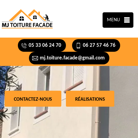
MENU
05 33 06 24 70
06 27 57 46 76
mj.toiture.facade@gmail.com
CONTACTEZ-NOUS
RÉALISATIONS