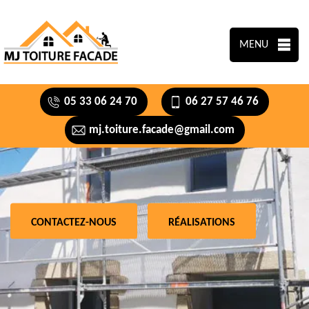
MENU
05 33 06 24 70
06 27 57 46 76
mj.toiture.facade@gmail.com
CONTACTEZ-NOUS
RÉALISATIONS