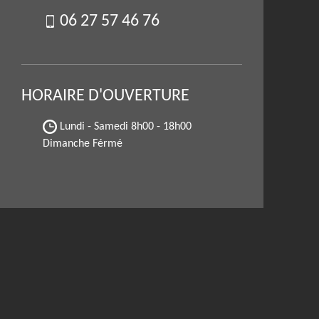
06 27 57 46 76
HORAIRE D'OUVERTURE
Lundi - Samedi
8h00 - 18h00
Dimanche Férmé